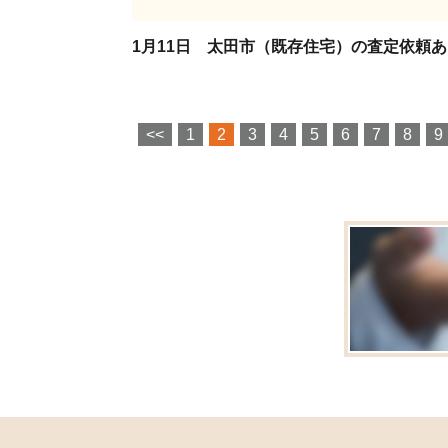
1
<<
1
2
3
4
5
6
7
8
9