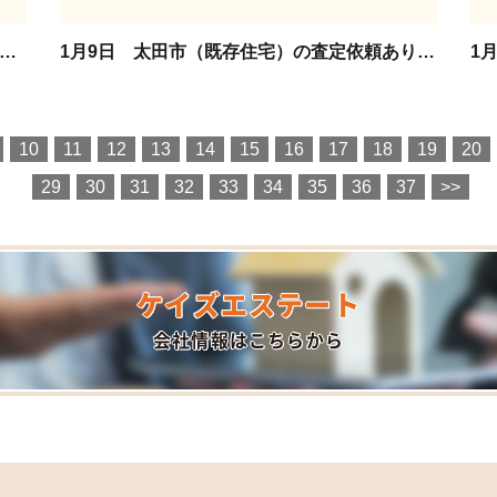
月11日 太田市（既存住宅）の査定依頼ありがとうございます。
1月9日 太田市（既存住宅）の査定依頼ありがとうございます。
10
11
12
13
14
15
16
17
18
19
20
29
30
31
32
33
34
35
36
37
>>
ケイズエステート
会社情報はこちらから